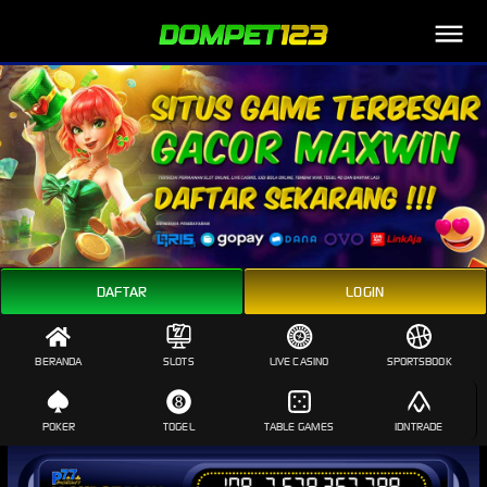
Link Alternatif
DAFTAR
LOGIN
BERANDA
SLOTS
LIVE CASINO
SPORTSBOOK
POKER
TOGEL
TABLE GAMES
IDNTRADE