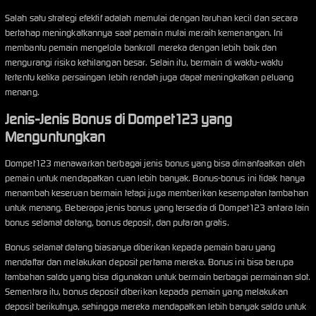
Salah satu strategi efektif adalah memulai dengan taruhan kecil dan secara
bertahap meningkatkannya saat pemain mulai meraih kemenangan. Ini
membantu pemain mengelola bankroll mereka dengan lebih baik dan
mengurangi risiko kehilangan besar. Selain itu, bermain di waktu-waktu
tertentu ketika persaingan lebih rendah juga dapat meningkatkan peluang
menang.
Jenis-Jenis Bonus di Dompet123 yang
Menguntungkan
Dompet123 menawarkan berbagai jenis bonus yang bisa dimanfaatkan oleh
pemain untuk mendapatkan cuan lebih banyak. Bonus-bonus ini tidak hanya
menambah keseruan bermain tetapi juga memberikan kesempatan tambahan
untuk menang. Beberapa jenis bonus yang tersedia di Dompet123 antara lain
bonus selamat datang, bonus deposit, dan putaran gratis.
Bonus selamat datang biasanya diberikan kepada pemain baru yang
mendaftar dan melakukan deposit pertama mereka. Bonus ini bisa berupa
tambahan saldo yang bisa digunakan untuk bermain berbagai permainan slot.
Sementara itu, bonus deposit diberikan kepada pemain yang melakukan
deposit berikutnya, sehingga mereka mendapatkan lebih banyak saldo untuk