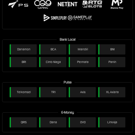
Bank Local
Danamon
BCA
Mandiri
BNI
BRI
Cimb Niaga
Permata
Panin
Pulsa
Telkomsel
TRI
Axis
XL Axiata
E-Money
QRIS
Dana
OVO
LinkAja