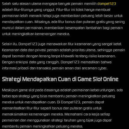
Salah satu alasan utama mengapa banyak pemain memilih
dompet123
adalah fitur-fiturnya yang unggul. Fitur-fitur ini tidak hanya membuat
permainan lebih menarik tetapi juga memberikan peluang lebih besar untuk
mendapatkan cuan. Misalnya, ada fitur bonus dan putaran gratis yang sering
muncul dalam permainan, memberikan kesempatan tambahan bagi pemain
untuk meningkatkan kemenangan mereka.
Selain itu, Dompet123 juga menawarkan fitur keamanan yang sangat ketat.
Keamanan data dan privasi pemain adalah prioritas utama, sehingga pemain
dapat bermain dengan tenang tanpa khawatir tentang risiko keamanan.
Dengan enkripsi data yang canggih, Dompet123 memastikan bahwa
informasi pribadi dan transaksi pemain aman dari ancaman cyber.
Strategi Mendapatkan Cuan di Game Slot Online
Meskipun game slot pada dasarnya adalah permainan keberuntungan, ada
beberapa strategi yang bisa membantu pemain meningkatkan peluang
mereka untuk mendapatkan cuan. Di Dompet123, pemain dapat
memanfaatkan fitur-fitur seperti bonus dan putaran gratis untuk
memaksimalkan kemenangan mereka. Memahami cara kerja setiap
permainan dan menggunakan strategi taruhan yang bijak juga dapat
membantu pemain meningkatkan peluang mereka.